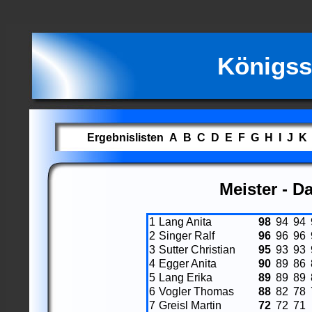
Königss
Ergebnislisten
A
B
C
D
E
F
G
H
I
J
K
Meister - D
1
Lang Anita
98
94
94
2
Singer Ralf
96
96
96
3
Sutter Christian
95
93
93
4
Egger Anita
90
89
86
5
Lang Erika
89
89
89
6
Vogler Thomas
88
82
78
7
Greisl Martin
72
72
71